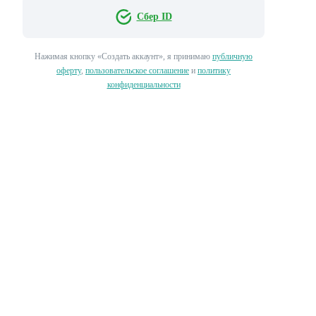
Сбер ID
Нажимая кнопку «‎Создать аккаунт»‎, я принимаю
публичную
оферту
,
пользовательское соглашение
и
политику
конфиденциальности