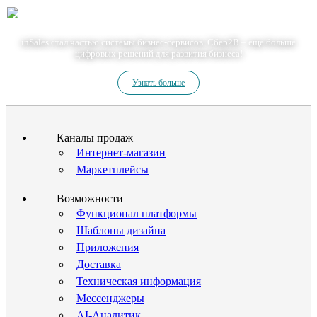
Теперь мы – Сбер2B
inSales стал частью системы бизнес-сервисов. Сбер2В – еще больше
цифровых решений для развития бизнеса!
Узнать больше
Каналы продаж
Интернет-магазин
Маркетплейсы
Возможности
Функционал платформы
Шаблоны дизайна
Приложения
Доставка
Техническая информация
Мессенджеры
AI-Аналитик