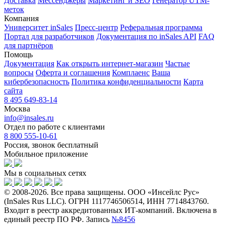
Доставка
Мессенджеры
Маркетинг и SEO
Генератор UTM-
меток
Компания
Университет inSales
Пресс-центр
Реферальная программа
Портал для разработчиков
Документация по inSales API
FAQ
для партнёров
Помощь
Документация
Как открыть интернет-магазин
Частые
вопросы
Оферта и соглашения
Комплаенс
Ваша
кибербезопасность
Политика конфиденциальности
Карта
сайта
8 495 649-83-14
Москва
info@insales.ru
Отдел по работе с клиентами
8 800 555-10-61
Россия, звонок бесплатный
Мобильное приложение
Мы в социальных сетях
© 2008-2026. Все права защищены. ООО «Инсейлс Рус»
(InSales Rus LLC). ОГРН 1117746506514, ИНН 7714843760.
Входит в реестр аккредитованных ИТ-компаний. Включена в
единый реестр ПО РФ. Запись
№8456