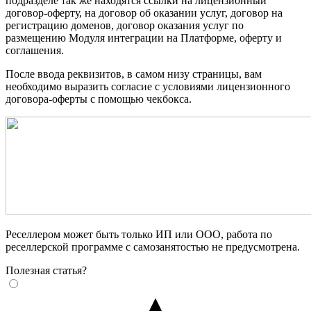
подразделе так же находятся ссылки на лицензионный
договор-оферту
,
на договор об оказании услуг
,
договор на
регистрацию доменов
,
договор оказания услуг по
размещению Модуля интеграции на Платформе
,
оферту и
соглашения
.
После ввода реквизитов
,
в самом низу страницы
,
вам
необходимо выразить согласие с условиями лицензионного
договора-оферты
с помощью чекбокса
.
Реселлером может быть только ИП или ООО
,
работа по
реселлерской программе с самозанятостью не предусмотрена
.
Полезная статья?