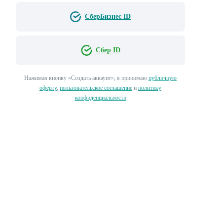
СберБизнес ID
Сбер ID
Нажимая кнопку «‎Создать аккаунт»‎, я принимаю
публичную
оферту
,
пользовательское соглашение
и
политику
конфиденциальности