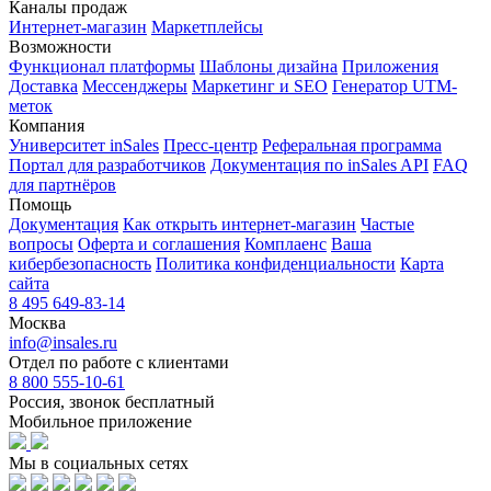
Каналы продаж
Интернет-магазин
Маркетплейсы
Возможности
Функционал платформы
Шаблоны дизайна
Приложения
Доставка
Мессенджеры
Маркетинг и SEO
Генератор UTM-
меток
Компания
Университет inSales
Пресс-центр
Реферальная программа
Портал для разработчиков
Документация по inSales API
FAQ
для партнёров
Помощь
Документация
Как открыть интернет-магазин
Частые
вопросы
Оферта и соглашения
Комплаенс
Ваша
кибербезопасность
Политика конфиденциальности
Карта
сайта
8 495 649-83-14
Москва
info@insales.ru
Отдел по работе с клиентами
8 800 555-10-61
Россия, звонок бесплатный
Мобильное приложение
Мы в социальных сетях