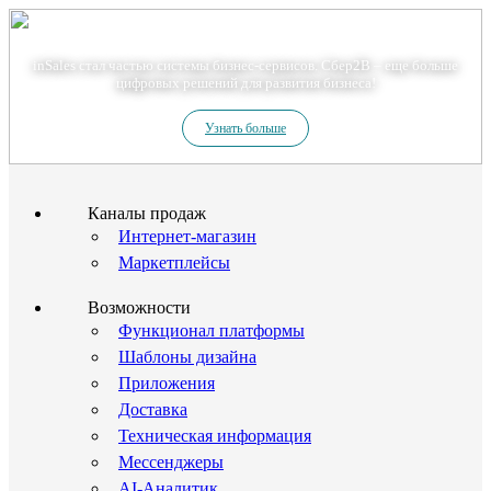
Теперь мы – Сбер2B
inSales стал частью системы бизнес-сервисов. Сбер2В – еще больше
цифровых решений для развития бизнеса!
Узнать больше
Каналы продаж
Интернет-магазин
Маркетплейсы
Возможности
Функционал платформы
Шаблоны дизайна
Приложения
Доставка
Техническая информация
Мессенджеры
AI-Аналитик