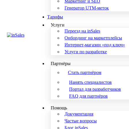
Маркетинг и SEO
Генератор UTM-меток
Тарифы
Услуги
Переезд на inSales
Онбординг на маркетплейсы
Интернет-магазин «под ключ»
Услуги по разработке
Партнёры
Стать партнёром
Нанять специалистов
Портал для разработчиков
FAQ для партнёров
Помощь
Документация
Частые вопросы
Блог inSales