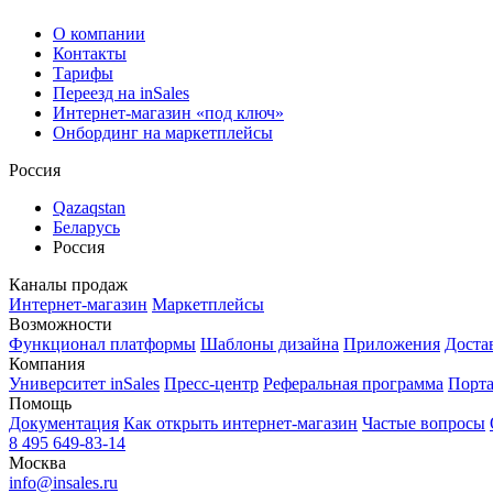
О компании
Контакты
Тарифы
Переезд на inSales
Интернет-магазин «под ключ»
Онбординг на маркетплейсы
Россия
Qazaqstan
Беларусь
Россия
Каналы продаж
Интернет-магазин
Маркетплейсы
Возможности
Функционал платформы
Шаблоны дизайна
Приложения
Доста
Компания
Университет inSales
Пресс-центр
Реферальная программа
Порта
Помощь
Документация
Как открыть интернет-магазин
Частые вопросы
8 495 649-83-14
Москва
info@insales.ru