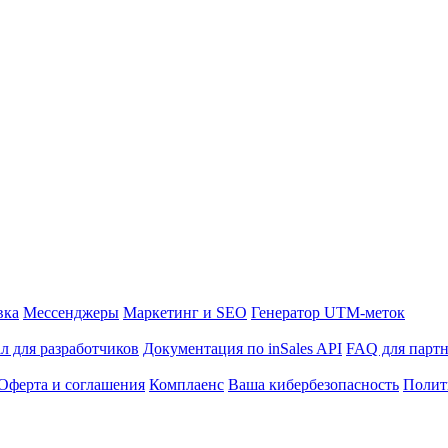
вка
Мессенджеры
Маркетинг и SEO
Генератор UTM-меток
л для разработчиков
Документация по inSales API
FAQ для парт
Оферта и соглашения
Комплаенс
Ваша кибербезопасность
Полит