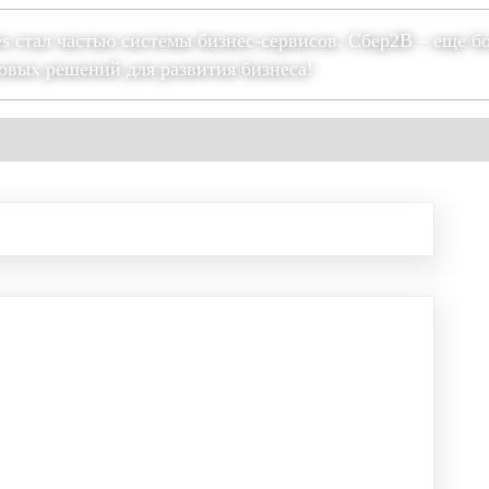
es стал частью системы бизнес-сервисов. Сбер2В – еще б
овых решений для развития бизнеса!