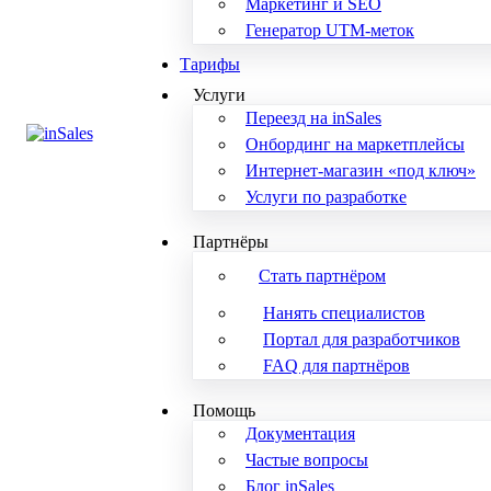
Маркетинг и SEO
Генератор UTM-меток
Тарифы
Услуги
Переезд на inSales
Онбординг на маркетплейсы
Интернет-магазин «под ключ»
Услуги по разработке
Партнёры
Стать партнёром
Нанять специалистов
Портал для разработчиков
FAQ для партнёров
Помощь
Документация
Частые вопросы
Блог inSales