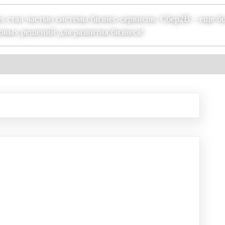
es стал частью системы бизнес-сервисов. Сбер2В – еще б
овых решений для развития бизнеса!