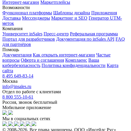
Интернет-магазин
Маркетплейсы
Возможности
Функционал платформы
Шаблоны дизайна
Приложения
Доставка
Мессенджеры
Маркетинг и SEO
Генератор UTM-
меток
Компания
Университет inSales
Пресс-центр
Реферальная программа
Портал для разработчиков
Документация по inSales API
FAQ
для партнёров
Помощь
Документация
Как открыть интернет-магазин
Частые
вопросы
Оферта и соглашения
Комплаенс
Ваша
кибербезопасность
Политика конфиденциальности
Карта
сайта
8 495 649-83-14
Москва
info@insales.ru
Отдел по работе с клиентами
8 800 555-10-61
Россия, звонок бесплатный
Мобильное приложение
Мы в социальных сетях
© 2008-2026. Все права защищены. ООО «Инсейлс Рус»