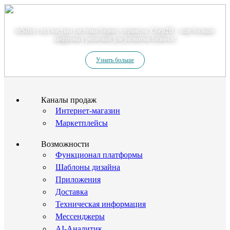
Теперь мы – Сбер2B
inSales стал частью системы бизнес-сервисов. Сбер2В – еще больше
цифровых решений для развития бизнеса!
Узнать больше
Каналы продаж
Интернет-магазин
Маркетплейсы
Возможности
Функционал платформы
Шаблоны дизайна
Приложения
Доставка
Техническая информация
Мессенджеры
AI-Аналитик