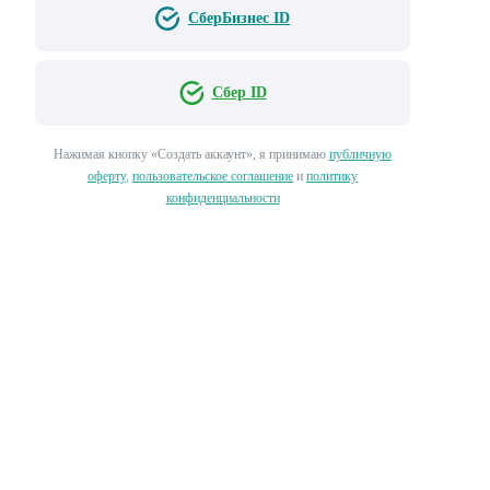
СберБизнес ID
Сбер ID
Нажимая кнопку «‎Создать аккаунт»‎, я принимаю
публичную
оферту
,
пользовательское соглашение
и
политику
конфиденциальности