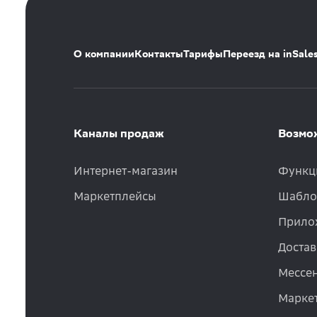
О компании
Контакты
Тарифы
Переезд на inSale
Каналы продаж
Возмо
Интернет-магазин
Функц
Маркетплейсы
Шабло
Прило
Достав
Мессе
Маркет