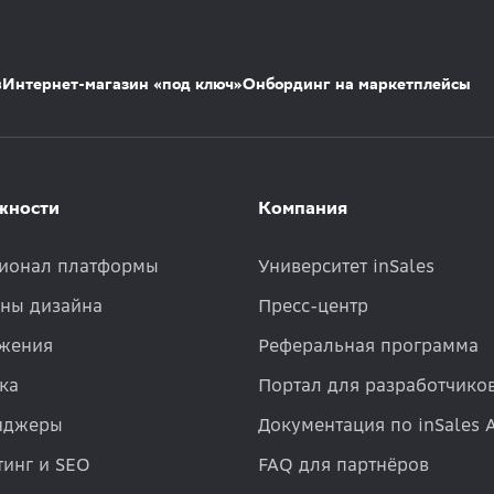
s
Интернет-магазин «под ключ»
Онбординг на маркетплейсы
жности
Компания
ионал платформы
Университет inSales
ны дизайна
Пресс-центр
жения
Реферальная программа
ка
Портал для разработчико
нджеры
Документация по inSales 
инг и SEO
FAQ для партнёров