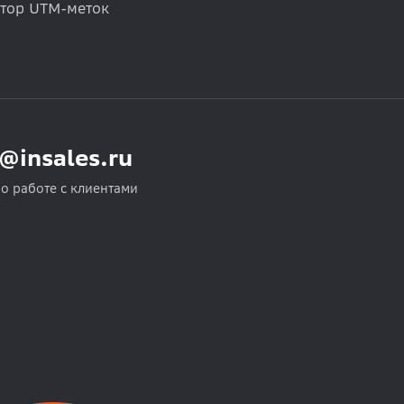
атор UTM-меток
o@insales.ru
по работе с клиентами