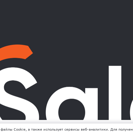
 файлы Cookie, а также использует сервисы веб-аналитики. Для получе
«Инсейлс Рус» (InSales Rus LLC). ОГРН 11177465065