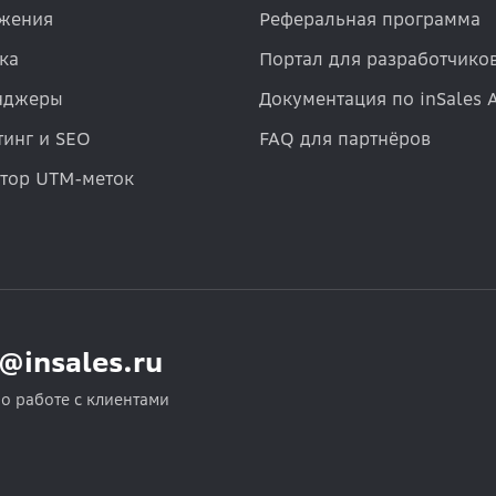
жения
Реферальная программа
ка
Портал для разработчико
нджеры
Документация по inSales 
инг и SEO
FAQ для партнёров
атор UTM-меток
o@insales.ru
по работе с клиентами