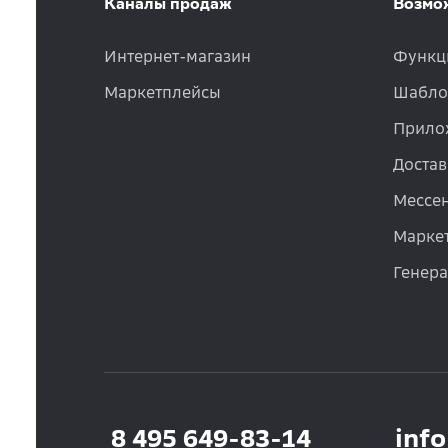
Каналы продаж
Возмо
Интернет-магазин
Функц
Маркетплейсы
Шабло
Прило
Достав
Мессе
Маркет
Генер
8 495 649-83-14
inf