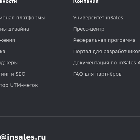
жности
Компания
ионал платформы
Университет inSales
ны дизайна
Пресс-центр
жения
Реферальная программа
ка
Портал для разработчико
нджеры
Документация по inSales 
инг и SEO
FAQ для партнёров
атор UTM-меток
o@insales.ru