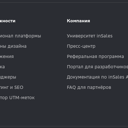
жности
Компания
ионал платформы
Университет inSales
ны дизайна
Пресс-центр
жения
Реферальная программа
ка
Портал для разработчико
нджеры
Документация по inSales 
инг и SEO
FAQ для партнёров
атор UTM-меток