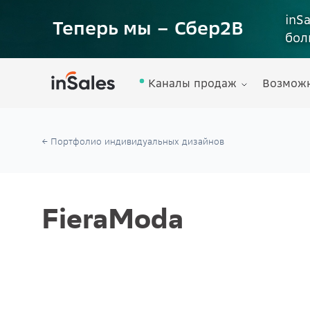
inS
Теперь мы – Сбер2B
бол
Каналы продаж
Возмож
← Портфолио индивидуальных дизайнов
FieraModa