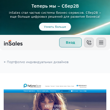
Теперь мы – Сбер2B
inSales стал частью системы бизнес-сервисов. Сбер2В –
еще больше цифровых решений для развития бизнеса!
Узнать больше
Вход
← Портфолио индивидуальных дизайнов