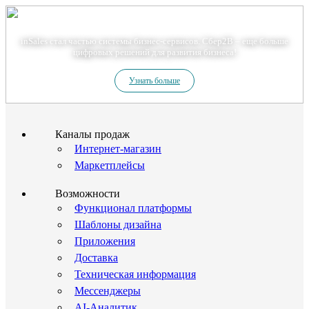
Теперь мы – Сбер2B
inSales стал частью системы бизнес-сервисов. Сбер2В – еще больше
цифровых решений для развития бизнеса!
Узнать больше
Каналы продаж
Интернет-магазин
Маркетплейсы
Возможности
Функционал платформы
Шаблоны дизайна
Приложения
Доставка
Техническая информация
Мессенджеры
AI-Аналитик