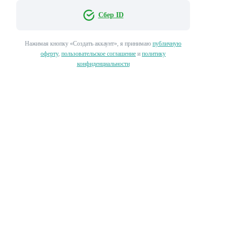
Сбер ID
Нажимая кнопку «‎Создать аккаунт»‎, я принимаю
публичную
оферту
,
пользовательское соглашение
и
политику
конфиденциальности