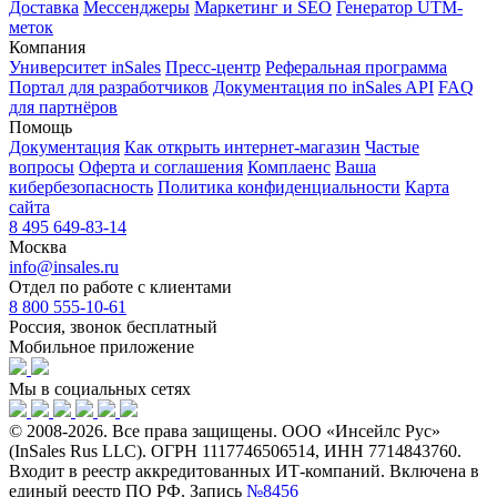
Доставка
Мессенджеры
Маркетинг и SEO
Генератор UTM-
меток
Компания
Университет inSales
Пресс-центр
Реферальная программа
Портал для разработчиков
Документация по inSales API
FAQ
для партнёров
Помощь
Документация
Как открыть интернет-магазин
Частые
вопросы
Оферта и соглашения
Комплаенс
Ваша
кибербезопасность
Политика конфиденциальности
Карта
сайта
8 495 649-83-14
Москва
info@insales.ru
Отдел по работе с клиентами
8 800 555-10-61
Россия, звонок бесплатный
Мобильное приложение
Мы в социальных сетях
© 2008-2026. Все права защищены. ООО «Инсейлс Рус»
(InSales Rus LLC). ОГРН 1117746506514, ИНН 7714843760.
Входит в реестр аккредитованных ИТ-компаний. Включена в
единый реестр ПО РФ. Запись
№8456