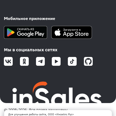
Мобильное приложение
Мы в социальных сетях
© 2008-2026. Все права защищены.
ООО «Инсейлс Рус» (InSales Rus LLC).
Для улучшения работы сайта, ООО «Инсейлс Рус»