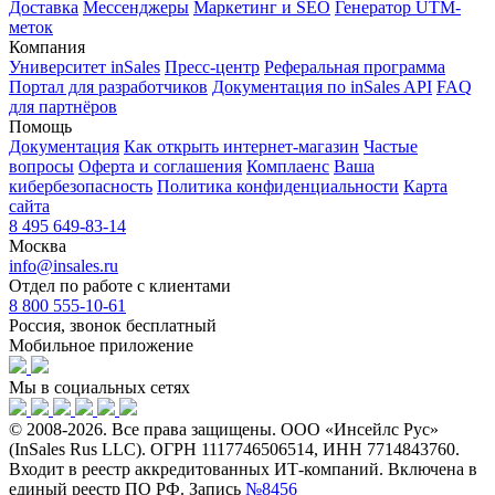
Доставка
Мессенджеры
Маркетинг и SEO
Генератор UTM-
меток
Компания
Университет inSales
Пресс-центр
Реферальная программа
Портал для разработчиков
Документация по inSales API
FAQ
для партнёров
Помощь
Документация
Как открыть интернет-магазин
Частые
вопросы
Оферта и соглашения
Комплаенс
Ваша
кибербезопасность
Политика конфиденциальности
Карта
сайта
8 495 649-83-14
Москва
info@insales.ru
Отдел по работе с клиентами
8 800 555-10-61
Россия, звонок бесплатный
Мобильное приложение
Мы в социальных сетях
© 2008-2026. Все права защищены. ООО «Инсейлс Рус»
(InSales Rus LLC). ОГРН 1117746506514, ИНН 7714843760.
Входит в реестр аккредитованных ИТ-компаний. Включена в
единый реестр ПО РФ. Запись
№8456