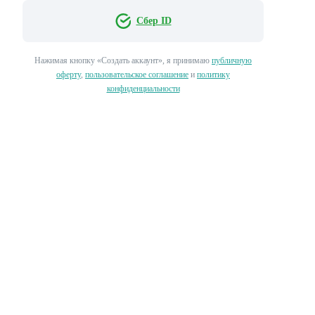
Сбер ID
Нажимая кнопку «‎Создать аккаунт»‎, я принимаю
публичную
оферту
,
пользовательское соглашение
и
политику
конфиденциальности