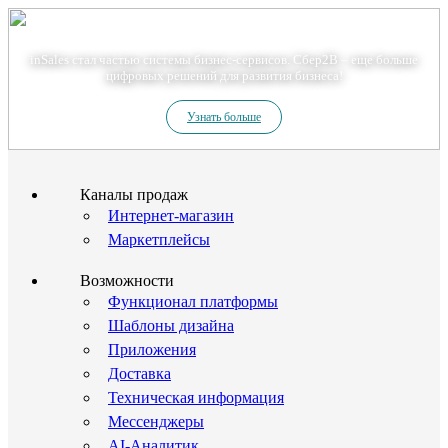
Теперь мы – Сбер2B
inSales стал частью системы бизнес-сервисов. Сбер2В – еще больше
цифровых решений для развития бизнеса!
Узнать больше
Каналы продаж
Интернет-магазин
Маркетплейсы
Возможности
Функционал платформы
Шаблоны дизайна
Приложения
Доставка
Техническая информация
Мессенджеры
AI-Аналитик