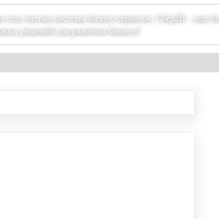
es стал частью системы бизнес-сервисов. Сбер2В – еще б
овых решений для развития бизнеса!