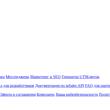
вка
Мессенджеры
Маркетинг и SEO
Генератор UTM-меток
л для разработчиков
Документация по inSales API
FAQ для парт
Оферта и соглашения
Комплаенс
Ваша кибербезопасность
Полит