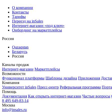
О компании
Контакты
Тарифы
Переезд на inSales
Интернет-магазин «под ключ»
Онбординг на маркетплейсы
Россия
Qazaqstan
Беларусь
Россия
Каналы продаж
Интернет-магазин
Маркетплейсы
Возможности
Функционал платформы
Шаблоны дизайна
Приложения
Доста
Компания
Университет inSales
Пресс-центр
Реферальная программа
Порта
Помощь
Документация
Как открыть интернет-магазин
Частые вопросы
8 495 649-83-14
Москва
info@insales.ru