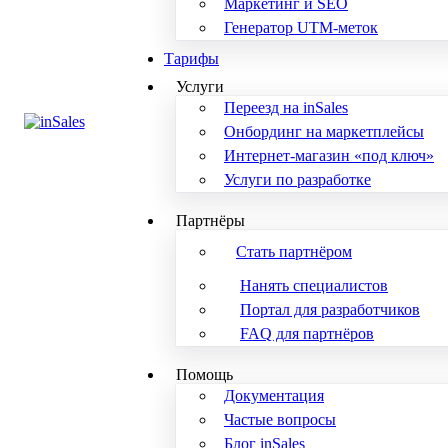
Маркетинг и SEO
Генератор UTM-меток
Тарифы
Услуги
Переезд на inSales
Онбординг на маркетплейсы
Интернет-магазин «под ключ»
Услуги по разработке
Партнёры
Стать партнёром
Нанять специалистов
Портал для разработчиков
FAQ для партнёров
Помощь
Документация
Частые вопросы
Блог inSales