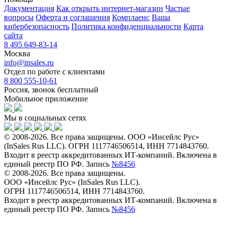
Документация
Как открыть интернет-магазин
Частые
вопросы
Оферта и соглашения
Комплаенс
Ваша
кибербезопасность
Политика конфиденциальности
Карта
сайта
8 495 649-83-14
Москва
info@insales.ru
Отдел по работе с клиентами
8 800 555-10-61
Россия, звонок бесплатный
Мобильное приложение
Мы в социальных сетях
© 2008-2026. Все права защищены. ООО «Инсейлс Рус»
(InSales Rus LLC). ОГРН 1117746506514, ИНН 7714843760.
Входит в реестр аккредитованных ИТ-компаний. Включена в
единый реестр ПО РФ. Запись
№8456
© 2008-2026. Все права защищены.
ООО «Инсейлс Рус» (InSales Rus LLC).
ОГРН 1117746506514, ИНН 7714843760.
Входит в реестр аккредитованных ИТ-компаний. Включена в
единый реестр ПО РФ. Запись
№8456