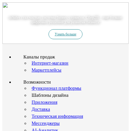
Теперь мы – Сбер2B
inSales стал частью системы бизнес-сервисов. Сбер2В – еще больше
цифровых решений для развития бизнеса!
Узнать больше
Каналы продаж
Интернет-магазин
Маркетплейсы
Возможности
Функционал платформы
Шаблоны дизайна
Приложения
Доставка
Техническая информация
Мессенджеры
AI-Аналитик