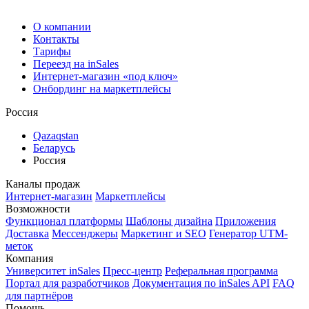
О компании
Контакты
Тарифы
Переезд на inSales
Интернет-магазин «под ключ»
Онбординг на маркетплейсы
Россия
Qazaqstan
Беларусь
Россия
Каналы продаж
Интернет-магазин
Маркетплейсы
Возможности
Функционал платформы
Шаблоны дизайна
Приложения
Доставка
Мессенджеры
Маркетинг и SEO
Генератор UTM-
меток
Компания
Университет inSales
Пресс-центр
Реферальная программа
Портал для разработчиков
Документация по inSales API
FAQ
для партнёров
Помощь