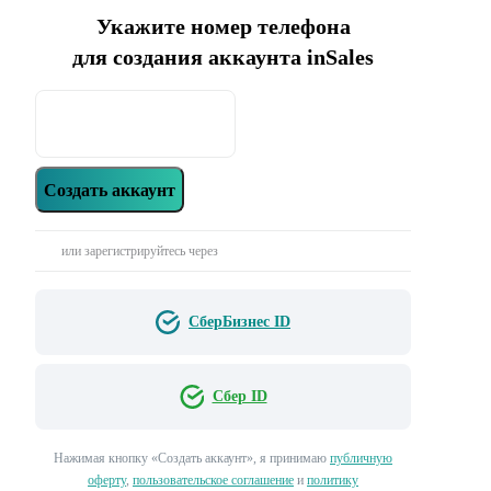
Укажите номер телефона
для создания аккаунта inSales
Создать аккаунт
или зарегистрируйтесь через
СберБизнес ID
Сбер ID
Нажимая кнопку «‎Создать аккаунт»‎, я принимаю
публичную
оферту
,
пользовательское соглашение
и
политику