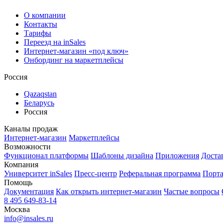
О компании
Контакты
Тарифы
Переезд на inSales
Интернет-магазин «под ключ»
Онбординг на маркетплейсы
Россия
Qazaqstan
Беларусь
Россия
Каналы продаж
Интернет-магазин
Маркетплейсы
Возможности
Функционал платформы
Шаблоны дизайна
Приложения
Доста
Компания
Университет inSales
Пресс-центр
Реферальная программа
Порта
Помощь
Документация
Как открыть интернет-магазин
Частые вопросы
8 495 649-83-14
Москва
info@insales.ru