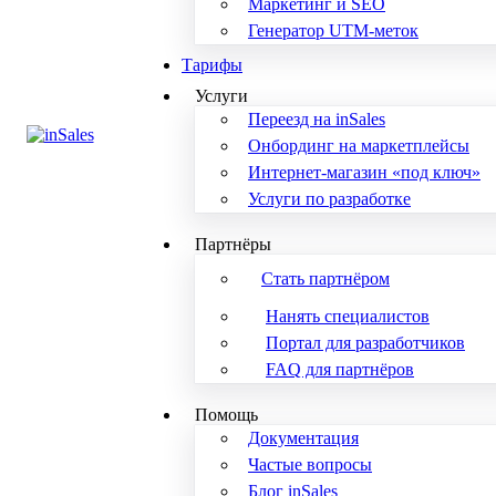
Маркетинг и SEO
Генератор UTM-меток
Тарифы
Услуги
Переезд на inSales
Онбординг на маркетплейсы
Интернет-магазин «под ключ»
Услуги по разработке
Партнёры
Стать партнёром
Нанять специалистов
Портал для разработчиков
FAQ для партнёров
Помощь
Документация
Частые вопросы
Блог inSales