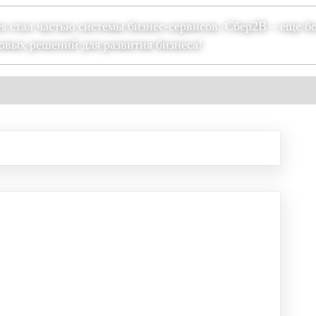
es стал частью системы бизнес-сервисов. Сбер2В – еще б
овых решений для развития бизнеса!