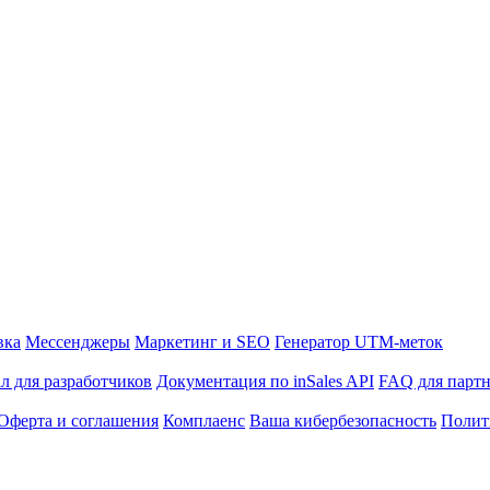
вка
Мессенджеры
Маркетинг и SEO
Генератор UTM-меток
л для разработчиков
Документация по inSales API
FAQ для парт
Оферта и соглашения
Комплаенс
Ваша кибербезопасность
Полит