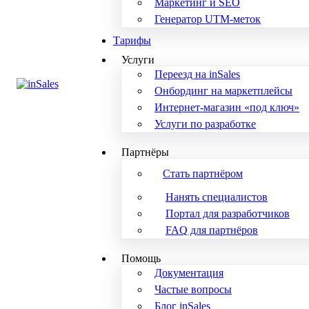
Маркетинг и SEO
Генератор UTM-меток
Тарифы
Услуги
Переезд на inSales
Онбординг на маркетплейсы
Интернет-магазин «под ключ»
Услуги по разработке
Партнёры
Стать партнёром
Нанять специалистов
Портал для разработчиков
FAQ для партнёров
Помощь
Документация
Частые вопросы
Блог inSales