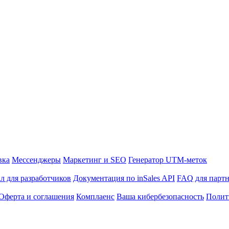
вка
Мессенджеры
Маркетинг и SEO
Генератор UTM-меток
л для разработчиков
Документация по inSales API
FAQ для парт
Оферта и соглашения
Комплаенс
Ваша кибербезопасность
Полит