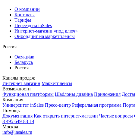
О компании
Контакты
Тарифы
Переезд на inSales
Интернет-магазин «под ключ»
Онбординг на маркетплейсы
Россия
Qazaqstan
Беларусь
Россия
Каналы продаж
Интернет-магазин
Маркетплейсы
Возможности
Функционал платформы
Шаблоны дизайна
Приложения
Доста
Компания
Университет inSales
Пресс-центр
Реферальная программа
Порта
Помощь
Документация
Как открыть интернет-магазин
Частые вопросы
8 495 649-83-14
Москва
info@insales.ru