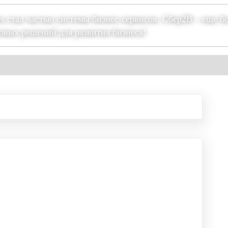
es стал частью системы бизнес-сервисов. Сбер2В – еще б
овых решений для развития бизнеса!