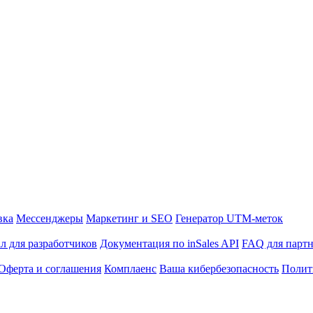
вка
Мессенджеры
Маркетинг и SEO
Генератор UTM-меток
л для разработчиков
Документация по inSales API
FAQ для парт
Оферта и соглашения
Комплаенс
Ваша кибербезопасность
Полит