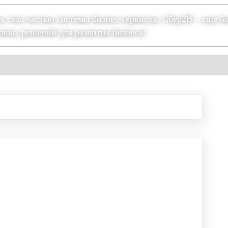
es стал частью системы бизнес-сервисов. Сбер2В – еще б
овых решений для развития бизнеса!