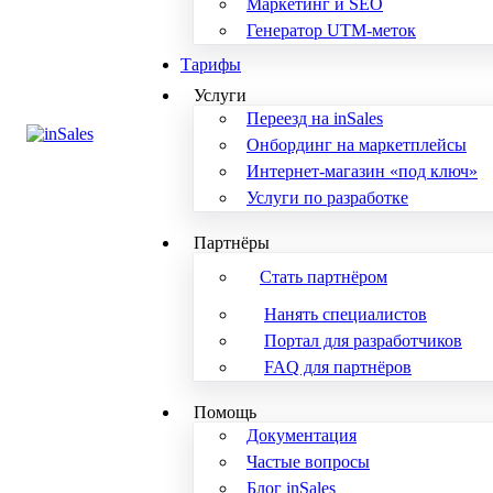
Маркетинг и SEO
Генератор UTM-меток
Тарифы
Услуги
Переезд на inSales
Онбординг на маркетплейсы
Интернет-магазин «под ключ»
Услуги по разработке
Партнёры
Стать партнёром
Нанять специалистов
Портал для разработчиков
FAQ для партнёров
Помощь
Документация
Частые вопросы
Блог inSales