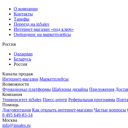
О компании
Контакты
Тарифы
Переезд на inSales
Интернет-магазин «под ключ»
Онбординг на маркетплейсы
Россия
Qazaqstan
Беларусь
Россия
Каналы продаж
Интернет-магазин
Маркетплейсы
Возможности
Функционал платформы
Шаблоны дизайна
Приложения
Доста
Компания
Университет inSales
Пресс-центр
Реферальная программа
Порта
Помощь
Документация
Как открыть интернет-магазин
Частые вопросы
8 495 649-83-14
Москва
info@insales.ru