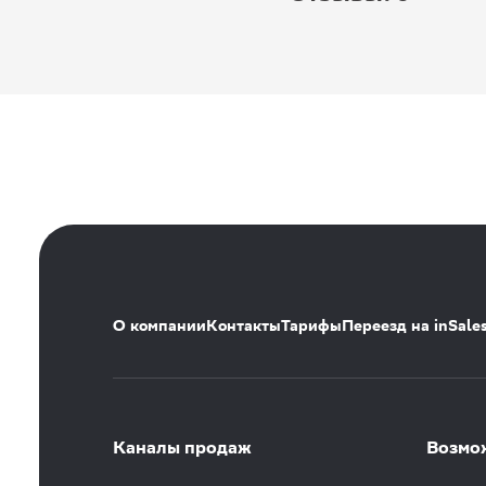
О компании
Контакты
Тарифы
Переезд на inSale
Каналы продаж
Возмо