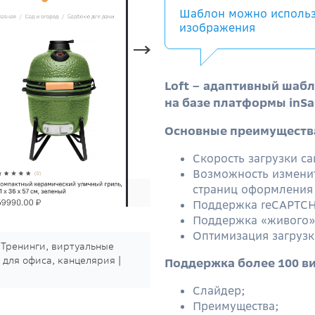
Шаблон можно использ
изображения
Loft
– адаптивный шабл
на базе платформы inSa
Основные преимущества
Скорость загрузки са
Возможность изменит
страниц оформления 
Поддержка reCAPTCH
Поддержка
«живого»
Оптимизация загрузк
| Тренинги, виртуальные
 для офиса, канцелярия |
Поддержка более 100 в
Слайдер;
Преимущества;