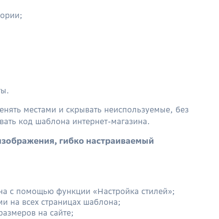
гории;
ты.
нять местами и скрывать неиспользуемые, без
вать код шаблона интернет-магазина.
изображения, гибко настраиваемый
на с помощью функции «Настройка стилей»;
и на всех страницах шаблона;
размеров на сайте;