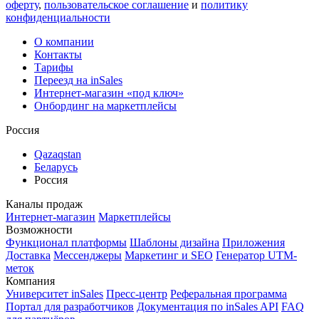
оферту
,
пользовательское соглашение
и
политику
конфиденциальности
О компании
Контакты
Тарифы
Переезд на inSales
Интернет-магазин «под ключ»
Онбординг на маркетплейсы
Россия
Qazaqstan
Беларусь
Россия
Каналы продаж
Интернет-магазин
Маркетплейсы
Возможности
Функционал платформы
Шаблоны дизайна
Приложения
Доставка
Мессенджеры
Маркетинг и SEO
Генератор UTM-
меток
Компания
Университет inSales
Пресс-центр
Реферальная программа
Портал для разработчиков
Документация по inSales API
FAQ