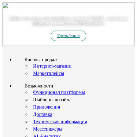
Теперь мы – Сбер2B
inSales стал частью системы бизнес-сервисов. Сбер2В – еще больше
цифровых решений для развития бизнеса!
Узнать больше
Каналы продаж
Интернет-магазин
Маркетплейсы
Возможности
Функционал платформы
Шаблоны дизайна
Приложения
Доставка
Техническая информация
Мессенджеры
AI-Аналитик