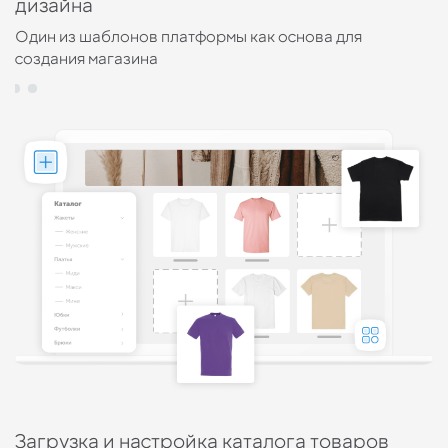
дизайна
н
ех
Один из шаблонов платформы как основа для
С
создания магазина
Загрузка и настройка каталога товаров
Н