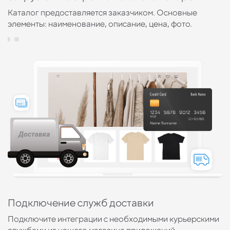
ть
Каталог предоставляется заказчиком. Основные
О
элементы: наименование, описание, цена, фото.
б
Подключение служб доставки
П
Подключите интеграции с необходимыми курьерскими
Н
службами из нашего магазина приложений
р