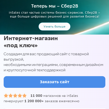
Теперь мы – Сбер2B
inSales стал частью системы бизнес-сервисов. Сбер2В –
еще больше цифровых решений для развития бизнеса!
Узнать больше
Интернет-магазин
«под ключ»
Создадим для вас продающий сайт с товарной
выгрузкой,
необходимыми интеграциями, современным дизайном
и круглосуточной техподдержкой
Заказать сайт
11 000
магазинов на inSales
генерируют
1 200 000+
заказов ежемесячно