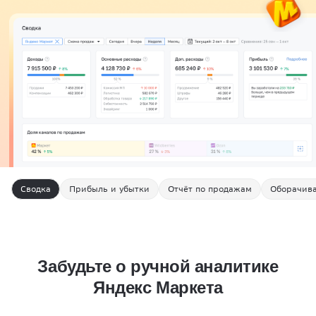
Сводка
Прибыль и убытки
Отчёт по продажам
Оборачив
Забудьте о ручной аналитике
Яндекс Маркета