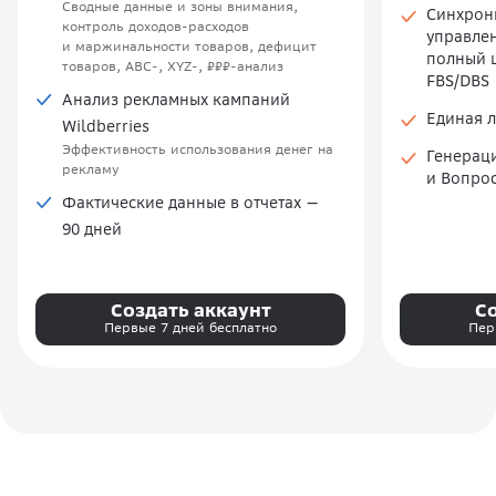
Сводные данные и зоны внимания,
Синхрон
контроль доходов-расходов
управлен
и маржинальности товаров, дефицит
полный 
товаров, ABC-, XYZ-, ₽₽₽-анализ
FBS/DBS
Анализ рекламных кампаний
Единая л
Wildberries
Эффективность использования денег на
Генераци
рекламу
и Вопро
Фактические данные в отчетах —
90 дней
Создать аккаунт
Со
Первые 7 дней бесплатно
Пер