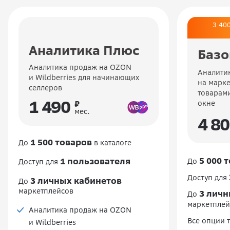
3 40
Аналитика Плюс
Баз
Аналитика продаж на OZON
Аналити
и Wildberries для начинающих
на марке
селлеров
товарами
1 490
₽
окне
мес.
4 8
1 500 товаров
До
в каталоге
5 000 
1 пользователя
До
Доступ для
Доступ для
3 личных кабинетов
До
маркетплейсов
3 личн
До
маркетплей
Аналитика продаж на OZON
Все опции 
и Wildberries