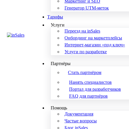
Маркетинг и SEO
Генератор UTM-меток
Тарифы
Услуги
Переезд на inSales
Онбординг на маркетплейсы
Интернет-магазин «под ключ»
Услуги по разработке
Партнёры
Стать партнёром
Нанять специалистов
Портал для разработчиков
FAQ для партнёров
Помощь
Документация
Частые вопросы
Блог inSales