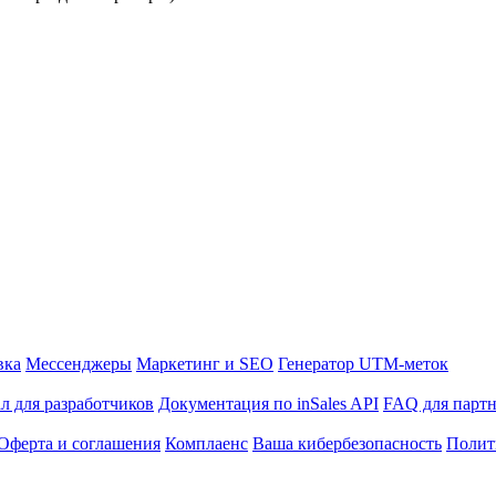
вка
Мессенджеры
Маркетинг и SEO
Генератор UTM-меток
л для разработчиков
Документация по inSales API
FAQ для парт
Оферта и соглашения
Комплаенс
Ваша кибербезопасность
Полит