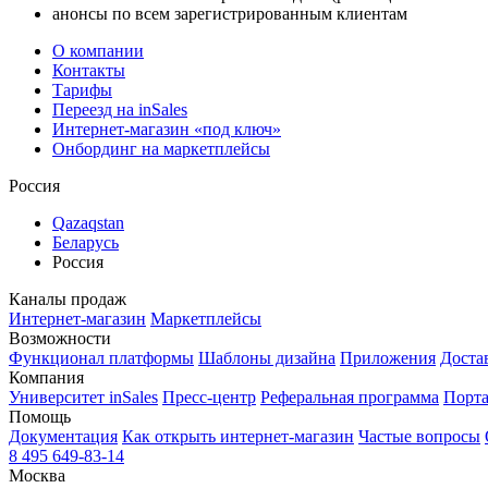
анонсы по всем зарегистрированным клиентам
О компании
Контакты
Тарифы
Переезд на inSales
Интернет-магазин «под ключ»
Онбординг на маркетплейсы
Россия
Qazaqstan
Беларусь
Россия
Каналы продаж
Интернет-магазин
Маркетплейсы
Возможности
Функционал платформы
Шаблоны дизайна
Приложения
Доста
Компания
Университет inSales
Пресс-центр
Реферальная программа
Порта
Помощь
Документация
Как открыть интернет-магазин
Частые вопросы
8 495 649-83-14
Москва