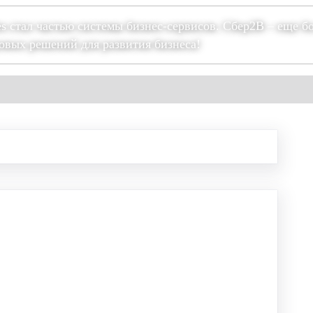
es стал частью системы бизнес-сервисов. Сбер2В – еще б
овых решений для развития бизнеса!