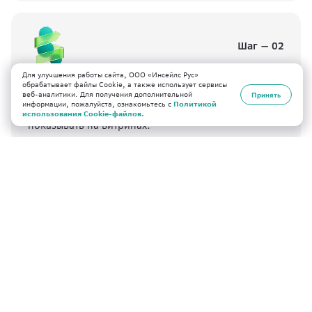
Шаг — 02
Для улучшения работы сайта, ООО «Инсейлс Рус»
обрабатывает файлы Cookie, а также использует сервисы
Распределяем по категориям
веб-аналитики. Для получения дополнительной
Принять
информации, пожалуйста, ознакомьтесь с
Политикой
Система помогает разложить товары и выбрать, что
использования Cookie-файлов.
показывать на витринах.
Шаг — 03
Показываем на витринах
Товары появляются на витринах inSales, в сервисах
Сбера и партнерских каналах.