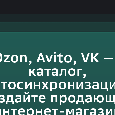
zon, Avito, VK 
каталог,
втосинхронизаци
здайте продаю
интернет-магази