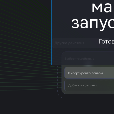
ма
запу
Гото