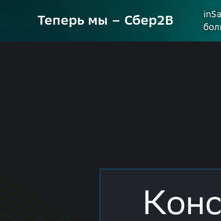
inS
Теперь мы – Сбер2B
бол
Конс