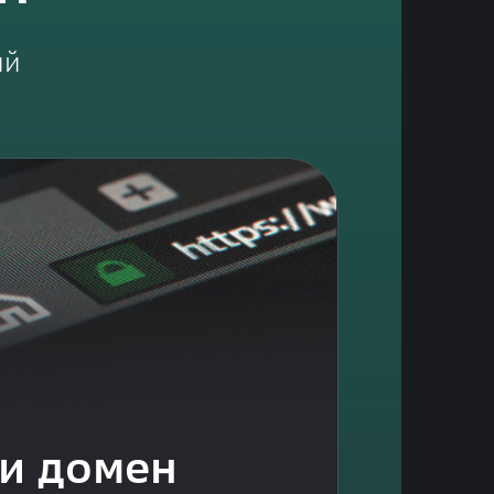
ий
 и домен