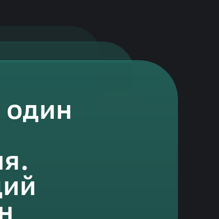
— один
я.
щий
н