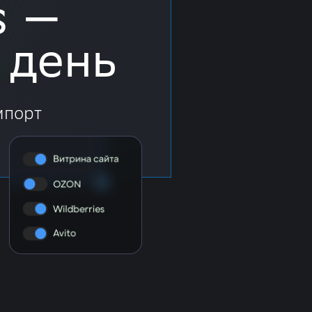
s —
 день
мпорт