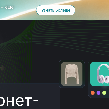
 – еще
Узнать больше
рнет-