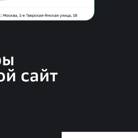
ры
ой сайт