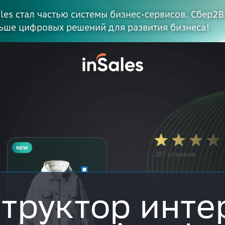
ales стал частью системы бизнес-сервисов. Сбер2В
ьше цифровых решений для развития бизнеса!
труктор инте