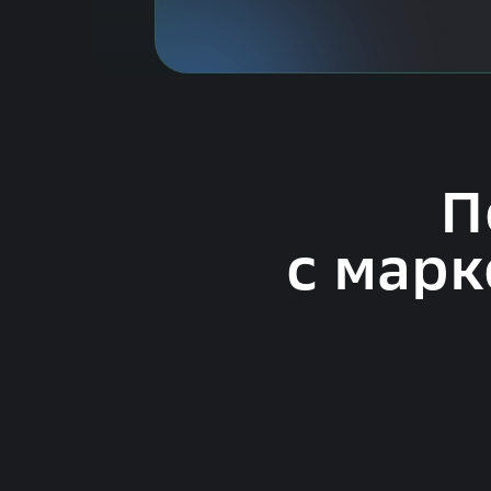
П
с марк