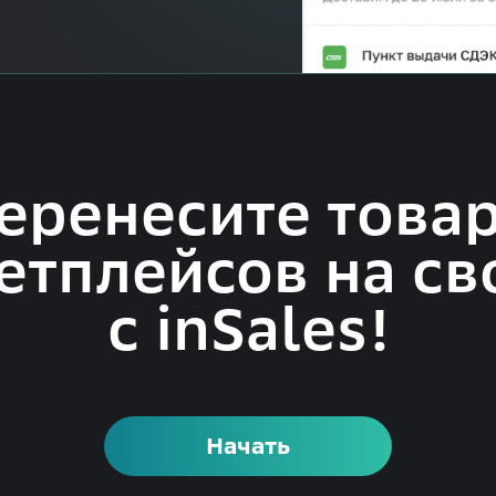
еренесите това
етплейсов на св
с inSales!
Начать