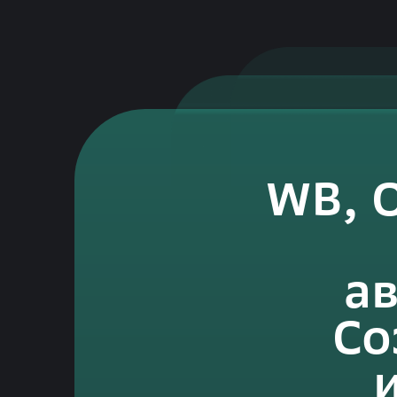
WB, O
а
Со