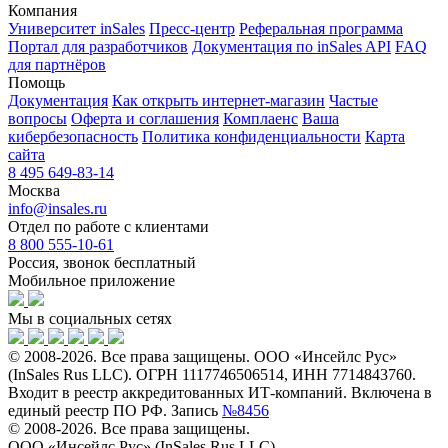
Компания
Университет inSales
Пресс-центр
Реферальная программа
Портал для разработчиков
Документация по inSales API
FAQ
для партнёров
Помощь
Документация
Как открыть интернет-магазин
Частые
вопросы
Оферта и соглашения
Комплаенс
Ваша
кибербезопасность
Политика конфиденциальности
Карта
сайта
8 495 649-83-14
Москва
info@insales.ru
Отдел по работе с клиентами
8 800 555-10-61
Россия, звонок бесплатный
Мобильное приложение
Мы в социальных сетях
© 2008-2026. Все права защищены. ООО «Инсейлс Рус»
(InSales Rus LLC). ОГРН 1117746506514, ИНН 7714843760.
Входит в реестр аккредитованных ИТ-компаний. Включена в
единый реестр ПО РФ. Запись
№8456
© 2008-2026. Все права защищены.
ООО «Инсейлс Рус» (InSales Rus LLC).