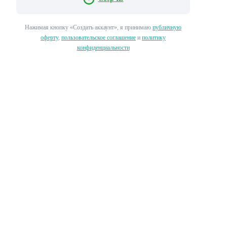
Нажимая кнопку «‎Создать аккаунт»‎, я принимаю
публичную
оферту
,
пользовательское соглашение
и
политику
конфиденциальности