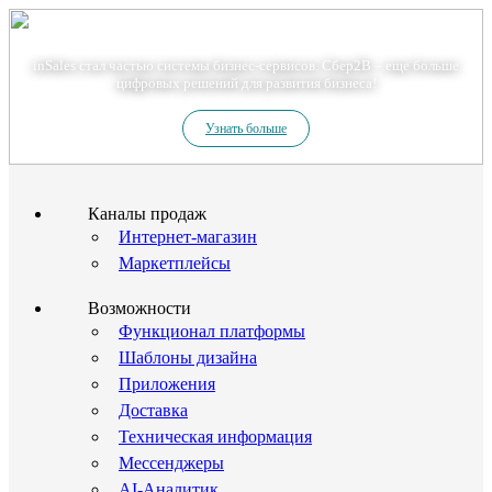
Теперь мы – Сбер2B
inSales стал частью системы бизнес-сервисов. Сбер2В – еще больше
цифровых решений для развития бизнеса!
Узнать больше
Каналы продаж
Интернет-магазин
Маркетплейсы
Возможности
Функционал платформы
Шаблоны дизайна
Приложения
Доставка
Техническая информация
Мессенджеры
AI-Аналитик