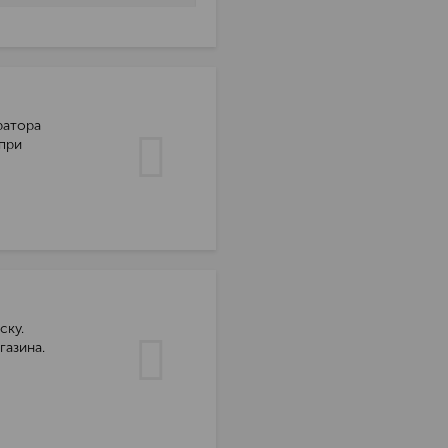
ратора
 при
ску.
газина.