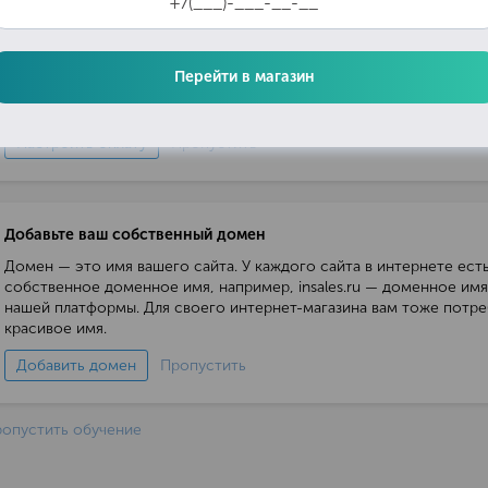
Настройте способы оплаты
Добавьте возможность оплачивать заказы не только наличными п
получении, но и банковской картой или электронными деньгами ч
Перейти в магазин
Выберите из более чем 10 различных способов.
Настроить оплату
Пропустить
Добавьте ваш собственный домен
Домен — это имя вашего сайта. У каждого сайта в интернете ест
собственное доменное имя, например, insales.ru — доменное имя
нашей платформы. Для своего интернет-магазина вам тоже потре
красивое имя.
Добавить домен
Пропустить
опустить обучение