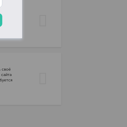
ри
ерез сайт.
ь своё
 сайта
буется