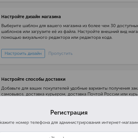
Настройте дизайн магазина
Выберите шаблон для вашего магазина из более чем 30 доступны
шаблонов или загрузите её из файла. Настройте внешний вид мага
помощью визуального редактора или редактора кода.
Настроить дизайн
Пропустить
Настройте способы доставки
Добавьте для ваших покупателей удобные варианты получения зак
самовывоз, доставка курьером, доставка Почтой России или кур
службой.
Регистрация
Настроить доставку
Пропустить
кажите номер телефона для администрирования интернет-магази