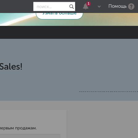
1
Помощь
 – еще
Узнать больше
ales!
 первым продажам.