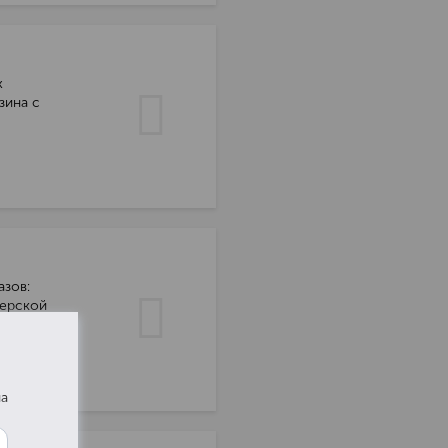
х
зина с
азов:
ьерской
на