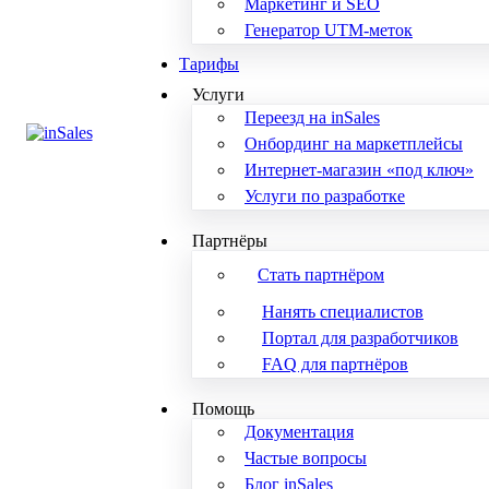
Маркетинг и SEO
Генератор UTM-меток
Тарифы
Услуги
Переезд на inSales
Онбординг на маркетплейсы
Интернет-магазин «под ключ»
Услуги по разработке
Партнёры
Стать партнёром
Нанять специалистов
Портал для разработчиков
FAQ для партнёров
Помощь
Документация
Частые вопросы
Блог inSales