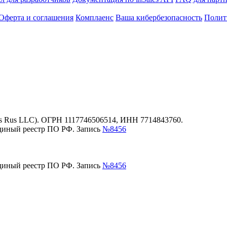
Оферта и соглашения
Комплаенс
Ваша кибербезопасность
Полит
es Rus LLC). ОГРН 1117746506514, ИНН 7714843760.
единый реестр ПО РФ. Запись
№8456
единый реестр ПО РФ. Запись
№8456