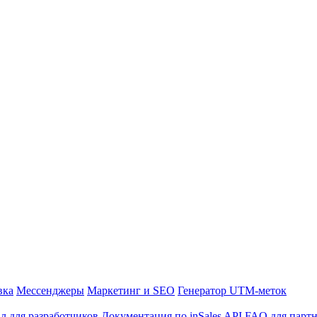
вка
Мессенджеры
Маркетинг и SEO
Генератор UTM-меток
л для разработчиков
Документация по inSales API
FAQ для парт