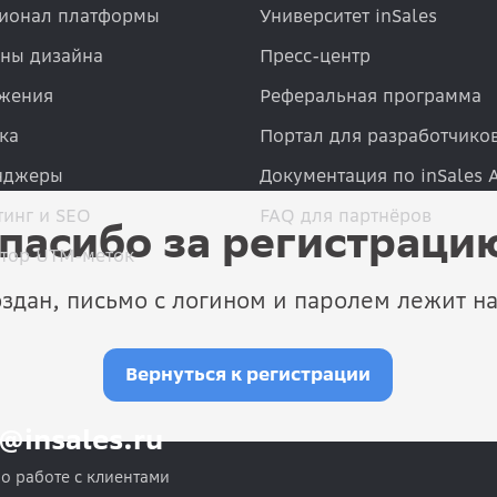
ионал платформы
Университет inSales
ны дизайна
Пресс-центр
жения
Реферальная программа
ка
Портал для разработчико
нджеры
Документация по inSales 
инг и SEO
FAQ для партнёров
пасибо за регистраци
атор UTM-меток
здан, письмо с логином и паролем лежит на
Вернуться к регистрации
o@insales.ru
по работе с клиентами