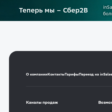
inS
Теперь мы – Сбер2B
бол
О компании
Контакты
Тарифы
Переезд на inSale
Каналы продаж
Возмо