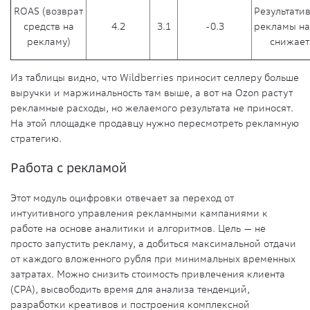
ROAS (возврат
Результати
средств на
4.2
3.1
-0.3
рекламы на
рекламу)
снижает
Из таблицы видно, что Wildberries приносит селлеру больше
выручки и маржинальность там выше, а вот на Ozon растут
рекламные расходы, но желаемого результата не приносят.
На этой площадке продавцу нужно пересмотреть рекламную
стратегию.
Работа с рекламой
Этот модуль оцифровки отвечает за переход от
интуитивного управления рекламными кампаниями к
работе на основе аналитики и алгоритмов. Цель — не
просто запустить рекламу, а добиться максимальной отдачи
от каждого вложенного рубля при минимальных временных
затратах. Можно снизить стоимость привлечения клиента
(CPA), высвободить время для анализа тенденций,
разработки креативов и построения комплексной