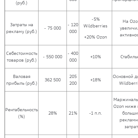
(руб.)
-5%
На Ozo
Затраты на
- 120
Wildberries
- 75 000
увеличи
рекламу (руб.)
000
активно
+20% Ozon
Себестоимость
- 400
- 550 000
+10%
Стабиль
товаров (руб.)
000
Валовая
205
Основной д
362 500
+18%
прибыль (руб.)
200
Wildberr
Маржиналь
Ozon ниже 
Рентабельность
28%
21%
-1 п.п.
больши
(%)
рекламн
затрат