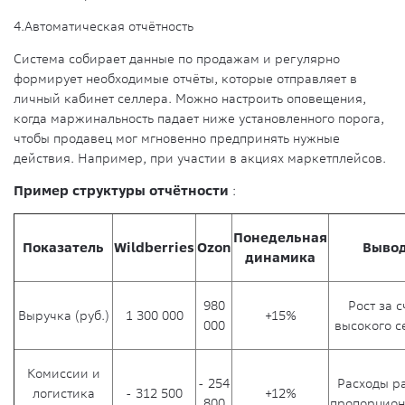
4.
Автоматическая отчётность
Система собирает данные по продажам и регулярно
формирует необходимые отчёты, которые отправляет в
личный кабинет селлера. Можно настроить оповещения,
когда маржинальность падает ниже установленного порога,
чтобы продавец мог мгновенно предпринять нужные
действия. Например, при участии в акциях маркетплейсов.
Пример структуры отчётности
:
Понедельная
Показатель
Wildberries
Ozon
Выво
динамика
980
Рост за с
Выручка (руб.)
1 300 000
+15%
000
высокого с
Комиссии и
- 254
Расходы р
логистика
- 312 500
+12%
800
пропорцион