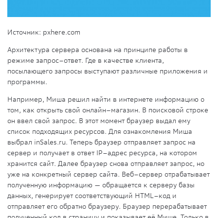
Источник: pxhere.com
Архитектура сервера основана на принципе работы в
режиме запрос–ответ. Где в качестве клиента,
посылающего запросы выступают различные
приложения
и
программы.
Например, Миша решил найти в
интернете
информацию о
том, как открыть свой онлайн–магазин. В поисковой строке
он ввел свой
запрос
. В этот момент браузер выдал ему
список подходящих
ресурсов
. Для ознакомления Миша
выбрал inSales.ru. Теперь браузер отправляет
запрос
на
сервер и получает в ответ IP–адрес
ресурса
, на котором
хранится
сайт
. Далее браузер снова отправляет
запрос
, но
уже на конкретный сервер сайта. Веб–сервер отрабатывает
полученную информацию — обращается к серверу базы
данных, генерирует соответствующий HTML–код и
отправляет его обратно браузеру. Браузер перерабатывает
полученный код в страницу и показывает её Мише. Только в