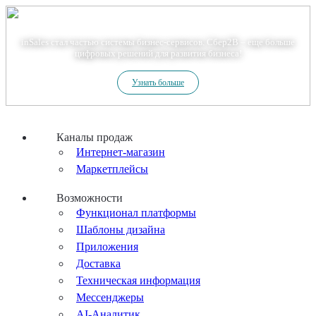
Теперь мы – Сбер2B
inSales стал частью системы бизнес-сервисов. Сбер2В – еще больше
цифровых решений для развития бизнеса!
Узнать больше
Каналы продаж
Интернет-магазин
Маркетплейсы
Возможности
Функционал платформы
Шаблоны дизайна
Приложения
Доставка
Техническая информация
Мессенджеры
AI-Аналитик