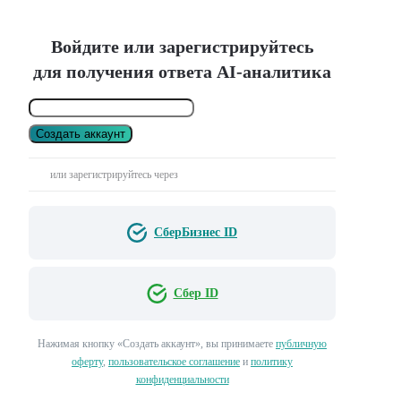
Войдите или зарегистрируйтесь
для получения ответа AI-аналитика
Создать аккаунт
или зарегистрируйтесь через
СберБизнес ID
Сбер ID
Нажимая кнопку «Создать аккаунт», вы принимаете
публичную
оферту
,
пользовательское соглашение
и
политику
конфиденциальности