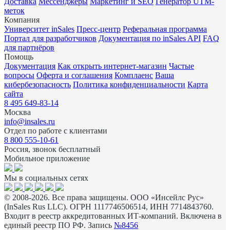
Доставка
Мессенджеры
Маркетинг и SEO
Генератор UTM-
меток
Компания
Университет inSales
Пресс-центр
Реферальная программа
Портал для разработчиков
Документация по inSales API
FAQ
для партнёров
Помощь
Документация
Как открыть интернет-магазин
Частые
вопросы
Оферта и соглашения
Комплаенс
Ваша
кибербезопасность
Политика конфиденциальности
Карта
сайта
8 495 649-83-14
Москва
info@insales.ru
Отдел по работе с клиентами
8 800 555-10-61
Россия, звонок бесплатный
Мобильное приложение
Мы в социальных сетях
© 2008-2026. Все права защищены. ООО «Инсейлс Рус»
(InSales Rus LLC). ОГРН 1117746506514, ИНН 7714843760.
Входит в реестр аккредитованных ИТ-компаний. Включена в
единый реестр ПО РФ. Запись
№8456