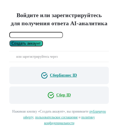
Войдите или зарегистрируйтесь
для получения ответа AI-аналитика
Создать аккаунт
или зарегистрируйтесь через
СберБизнес ID
Сбер ID
Нажимая кнопку «Создать аккаунт», вы принимаете
публичную
оферту
,
пользовательское соглашение
и
политику
конфиденциальности