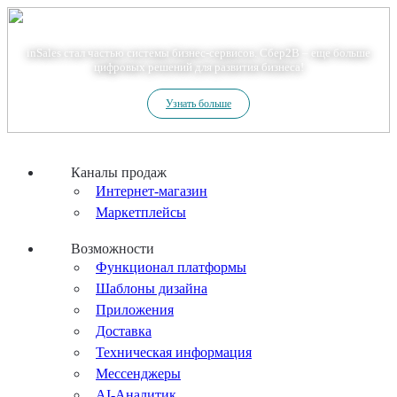
Теперь мы – Сбер2B
inSales стал частью системы бизнес-сервисов. Сбер2В – еще больше
цифровых решений для развития бизнеса!
Узнать больше
Каналы продаж
Интернет-магазин
Маркетплейсы
Возможности
Функционал платформы
Шаблоны дизайна
Приложения
Доставка
Техническая информация
Мессенджеры
AI-Аналитик