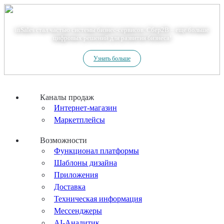
Теперь мы – Сбер2B
inSales стал частью системы бизнес-сервисов. Сбер2В – еще больше
цифровых решений для развития бизнеса!
Узнать больше
Каналы продаж
Интернет-магазин
Маркетплейсы
Возможности
Функционал платформы
Шаблоны дизайна
Приложения
Доставка
Техническая информация
Мессенджеры
AI-Аналитик