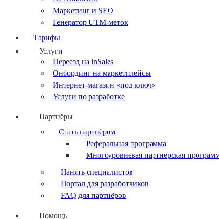
Маркетинг и SEO
Генератор UTM-меток
Тарифы
Услуги
Переезд на inSales
Онбординг на маркетплейсы
Интернет-магазин «под ключ»
Услуги по разработке
Партнёры
Стать партнёром
Реферальная программа
Многоуровневая партнёрская програм
Нанять специалистов
Портал для разработчиков
FAQ для партнёров
Помощь