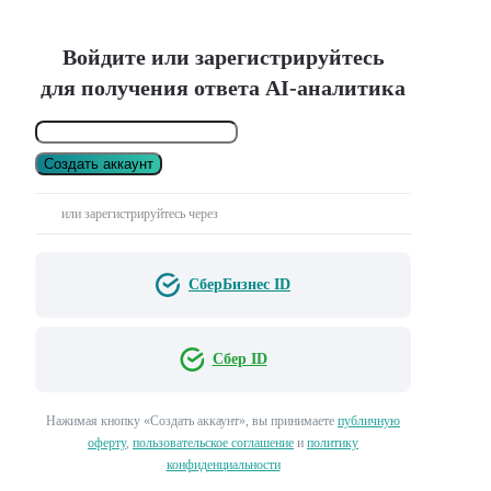
Войдите или зарегистрируйтесь
для получения ответа AI-аналитика
Создать аккаунт
или зарегистрируйтесь через
СберБизнес ID
Сбер ID
Нажимая кнопку «Создать аккаунт», вы принимаете
публичную
оферту
,
пользовательское соглашение
и
политику
конфиденциальности