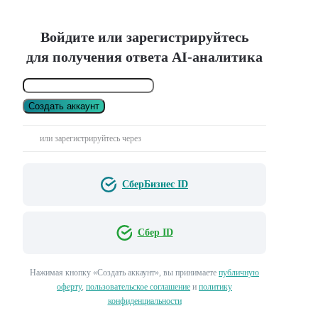
Войдите или зарегистрируйтесь
для получения ответа AI-аналитика
Создать аккаунт
или зарегистрируйтесь через
СберБизнес ID
Сбер ID
Нажимая кнопку «Создать аккаунт», вы принимаете
публичную
оферту
,
пользовательское соглашение
и
политику
конфиденциальности