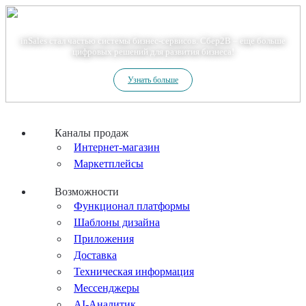
Теперь мы – Сбер2B
inSales стал частью системы бизнес-сервисов. Сбер2В – еще больше
цифровых решений для развития бизнеса!
Узнать больше
Каналы продаж
Интернет-магазин
Маркетплейсы
Возможности
Функционал платформы
Шаблоны дизайна
Приложения
Доставка
Техническая информация
Мессенджеры
AI-Аналитик