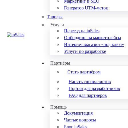
Маркетинг и SEO
Генератор UTM-меток
Тарифы
Услуги
Переезд на inSales
Онбординг на маркетплейсы
Интернет-магазин «под ключ»
Услуги по разработке
Партнёры
Стать партнёром
Нанять специалистов
Портал для разработчиков
FAQ для партнёров
Помощь
Документация
Частые вопросы
Блог inSales