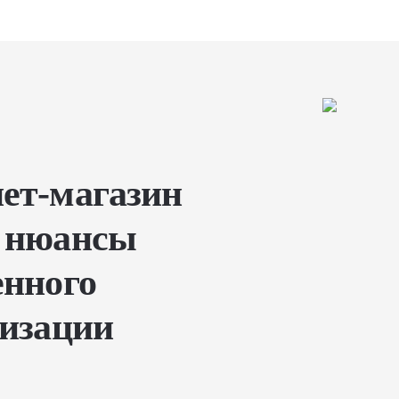
ет-магазин
: нюансы
енного
лизации