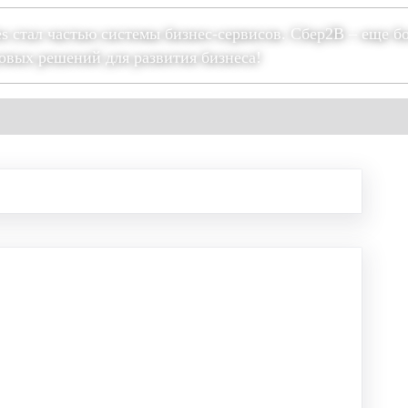
es стал частью системы бизнес-сервисов. Сбер2В – еще б
овых решений для развития бизнеса!