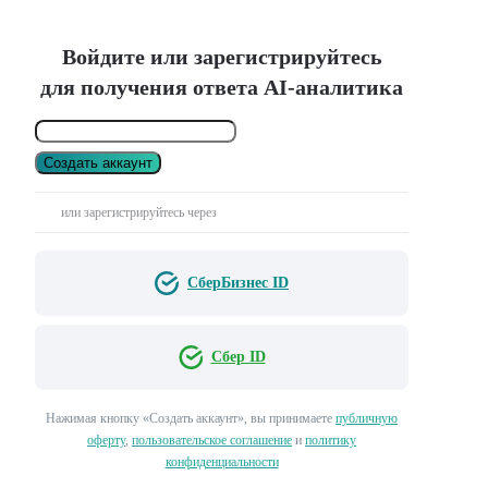
Войдите или зарегистрируйтесь
для получения ответа AI-аналитика
Создать аккаунт
или зарегистрируйтесь через
СберБизнес ID
Сбер ID
Нажимая кнопку «Создать аккаунт», вы принимаете
публичную
оферту
,
пользовательское соглашение
и
политику
конфиденциальности