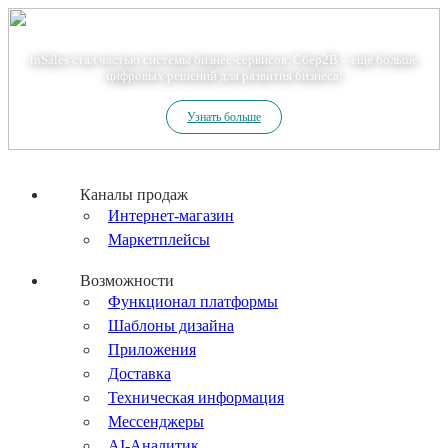
Теперь мы – Сбер2B
inSales стал частью системы бизнес-сервисов. Сбер2В – еще больше
цифровых решений для развития бизнеса!
Узнать больше
Каналы продаж
Интернет-магазин
Маркетплейсы
Возможности
Функционал платформы
Шаблоны дизайна
Приложения
Доставка
Техническая информация
Мессенджеры
AI-Аналитик