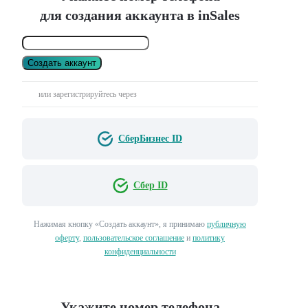
для создания аккаунта в inSales
Создать аккаунт
или зарегистрируйтесь через
СберБизнес ID
Сбер ID
Нажимая кнопку «Создать аккаунт», я принимаю
публичную
оферту
,
пользовательское соглашение
и
политику
конфиденциальности
Укажите номер телефона