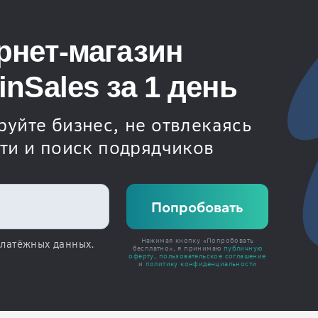
рнет-магазин
nSales за 1 день
уйте бизнес, не отвлекаясь
сти и поиск подрядчиков
Нажимая кнопку «Попробовать
платёжных данных.
бесплатно», я принимаю
публичную
оферту
,
пользовательское соглашение
и
политику конфиденциальности