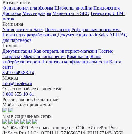
Возможности
Функционал платформы
Шаблоны дизайна
Приложения
Доставка
Мессенджеры
Маркетинг и SEO
Генератор UTM-
меток
Компания
Университет inSales
Пресс-центр
Реферальная программа
Портал для разработчиков
Документация по inSales API
FAQ
для партнёров
Помощь
Документация
Как открыть интернет-магазин
Частые
вопросы
Оферта и соглашения
Комплаенс
Ваша
кибербезопасность
Политика конфиденциальности
Карта
сайта
8 495 649-83-14
Москва
info@insales.ru
Отдел по работе с клиентами
8 800 555-10-61
Россия, звонок бесплатный
Мобильное приложение
Мы в социальных сетях
© 2008-2026. Все права защищены. ООО «Инсейлс Рус»
(InSales Rus LLC). ОГРН 1117746506514, ИНН 7714843760.