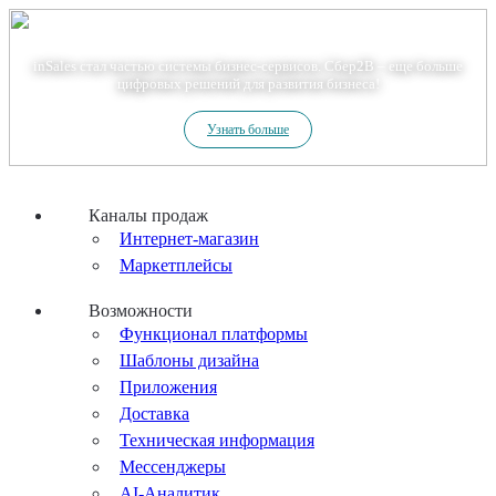
Теперь мы – Сбер2B
inSales стал частью системы бизнес-сервисов. Сбер2В – еще больше
цифровых решений для развития бизнеса!
Узнать больше
Каналы продаж
Интернет-магазин
Маркетплейсы
Возможности
Функционал платформы
Шаблоны дизайна
Приложения
Доставка
Техническая информация
Мессенджеры
AI-Аналитик