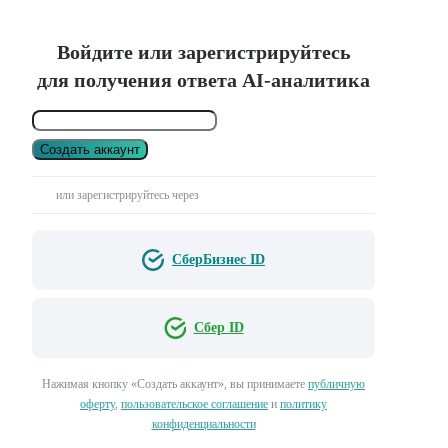
Войдите или зарегистрируйтесь
для получения ответа AI-аналитика
Создать аккаунт
или зарегистрируйтесь через
СберБизнес ID
Сбер ID
Нажимая кнопку «Создать аккаунт», вы принимаете
публичную
оферту
,
пользовательское соглашение
и
политику
конфиденциальности