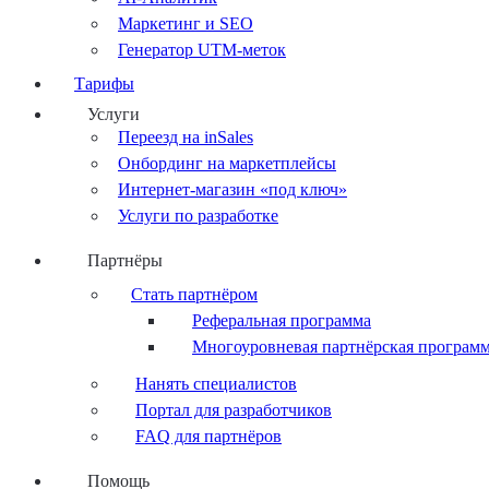
Маркетинг и SEO
Генератор UTM-меток
Тарифы
Услуги
Переезд на inSales
Онбординг на маркетплейсы
Интернет-магазин «под ключ»
Услуги по разработке
Партнёры
Стать партнёром
Реферальная программа
Многоуровневая партнёрская програм
Нанять специалистов
Портал для разработчиков
FAQ для партнёров
Помощь