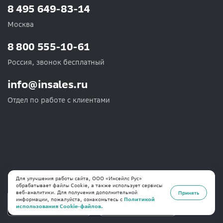
8 495 649-83-14
Москва
8 800 555-10-61
Россия, звонок бесплатный
info@insales.ru
Отдел по работе с клиентами
Мобильное приложение
Для улучшения работы сайта, ООО «Инсейлс Рус»
обрабатывает файлы Cookie, а также использует сервисы
веб-аналитики. Для получения дополнительной
Принять
информации, пожалуйста, ознакомьтесь с
Политикой
использования Cookie-файлов.