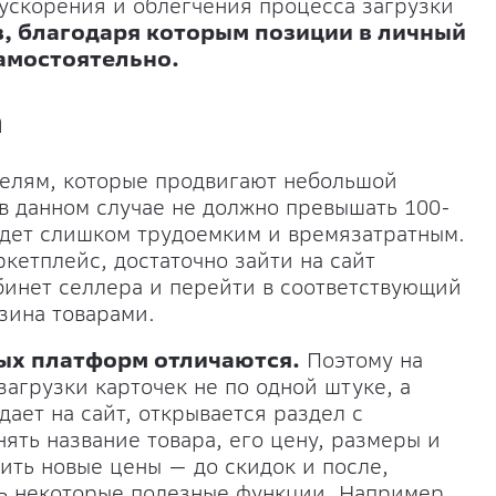
 ускорения и облегчения процесса загрузки
в, благодаря которым позиции в личный
амостоятельно.
а
телям, которые продвигают небольшой
в данном случае не должно превышать 100-
удет слишком трудоемким и времязатратным.
ркетплейс, достаточно зайти на сайт
бинет селлера и перейти в соответствующий
зина товарами.
ых платформ отличаются.
Поэтому на
агрузки карточек не по одной штуке, а
дает на сайт, открывается раздел с
ять название товара, его цену, размеры и
ить новые цены — до скидок и после,
ь некоторые полезные функции. Например,