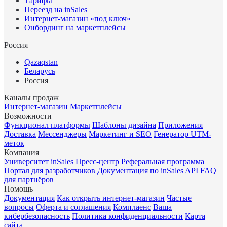
Тарифы
Переезд на inSales
Интернет-магазин «под ключ»
Онбординг на маркетплейсы
Россия
Qazaqstan
Беларусь
Россия
Каналы продаж
Интернет-магазин
Маркетплейсы
Возможности
Функционал платформы
Шаблоны дизайна
Приложения
Доставка
Мессенджеры
Маркетинг и SEO
Генератор UTM-
меток
Компания
Университет inSales
Пресс-центр
Реферальная программа
Портал для разработчиков
Документация по inSales API
FAQ
для партнёров
Помощь
Документация
Как открыть интернет-магазин
Частые
вопросы
Оферта и соглашения
Комплаенс
Ваша
кибербезопасность
Политика конфиденциальности
Карта
сайта