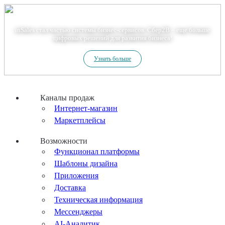
Теперь мы – Сбер2B
inSales стал частью системы бизнес-сервисов. Сбер2В – еще больше
цифровых решений для развития бизнеса!
Узнать больше
Каналы продаж
Интернет-магазин
Маркетплейсы
Возможности
Функционал платформы
Шаблоны дизайна
Приложения
Доставка
Техническая информация
Мессенджеры
AI-Аналитик