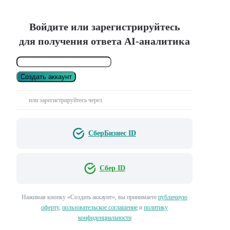
Войдите или зарегистрируйтесь
для получения ответа AI-аналитика
Создать аккаунт
или зарегистрируйтесь через
СберБизнес ID
Сбер ID
Нажимая кнопку «Создать аккаунт», вы принимаете
публичную
оферту
,
пользовательское соглашение
и
политику
конфиденциальности