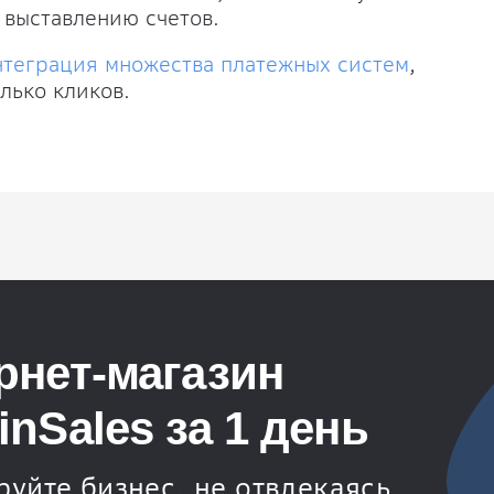
 выставлению счетов.
нтеграция множества платежных систем
,
лько кликов.
рнет-магазин
nSales за 1 день
уйте бизнес, не отвлекаясь