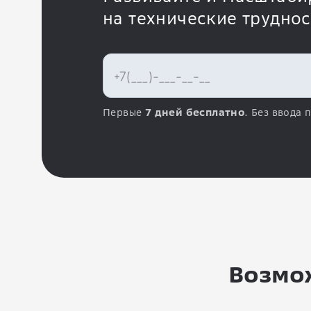
на технические трудно
Первые
7 дней бесплатно
. Без ввода 
Возмож