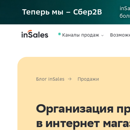
inS
Теперь мы – Сбер2B
бол
Каналы продаж
Возмож
Блог inSales
Продажи
Организация п
в интернет маг