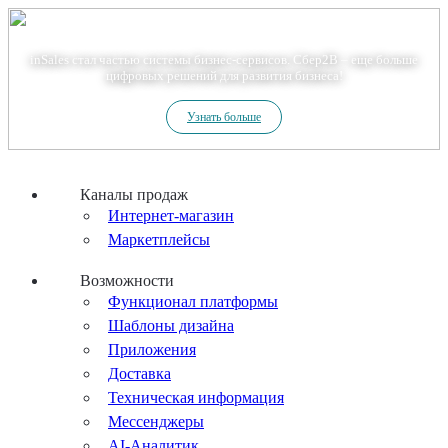
Теперь мы – Сбер2B
inSales стал частью системы бизнес-сервисов. Сбер2В – еще больше
цифровых решений для развития бизнеса!
Узнать больше
Каналы продаж
Интернет-магазин
Маркетплейсы
Возможности
Функционал платформы
Шаблоны дизайна
Приложения
Доставка
Техническая информация
Мессенджеры
AI-Аналитик