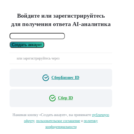
Войдите или зарегистрируйтесь
для получения ответа AI-аналитика
Создать аккаунт
или зарегистрируйтесь через
СберБизнес ID
Сбер ID
Нажимая кнопку «Создать аккаунт», вы принимаете
публичную
оферту
,
пользовательское соглашение
и
политику
конфиденциальности