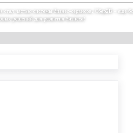
es стал частью системы бизнес-сервисов. Сбер2В – еще б
овых решений для развития бизнеса!