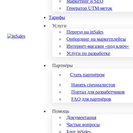
Маркетинг и SEO
Генератор UTM-меток
Тарифы
Услуги
Переезд на inSales
Онбординг на маркетплейсы
Интернет-магазин «под ключ»
Услуги по разработке
Партнёры
Стать партнёром
Нанять специалистов
Портал для разработчиков
FAQ для партнёров
Помощь
Документация
Частые вопросы
Блог inSales