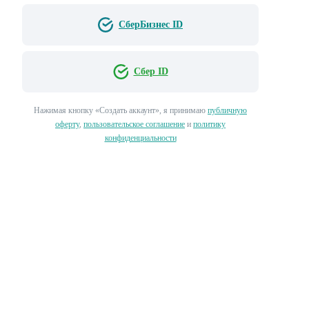
СберБизнес ID
Сбер ID
Нажимая кнопку «‎Создать аккаунт»‎, я принимаю
публичную
оферту
,
пользовательское соглашение
и
политику
конфиденциальности