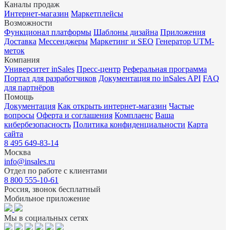
Каналы продаж
Интернет-магазин
Маркетплейсы
Возможности
Функционал платформы
Шаблоны дизайна
Приложения
Доставка
Мессенджеры
Маркетинг и SEO
Генератор UTM-
меток
Компания
Университет inSales
Пресс-центр
Реферальная программа
Портал для разработчиков
Документация по inSales API
FAQ
для партнёров
Помощь
Документация
Как открыть интернет-магазин
Частые
вопросы
Оферта и соглашения
Комплаенс
Ваша
кибербезопасность
Политика конфиденциальности
Карта
сайта
8 495 649-83-14
Москва
info@insales.ru
Отдел по работе с клиентами
8 800 555-10-61
Россия, звонок бесплатный
Мобильное приложение
Мы в социальных сетях