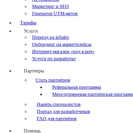
Маркетинг и SEO
Генератор UTM-меток
Тарифы
Услуги
Переезд на inSales
Онбординг на маркетплейсы
Интернет-магазин «под ключ»
Услуги по разработке
Партнёры
Стать партнёром
Реферальная программа
Многоуровневая партнёрская програм
Нанять специалистов
Портал для разработчиков
FAQ для партнёров
Помощь