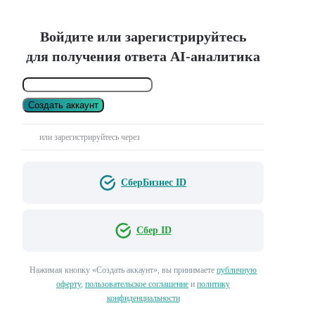
Войдите или зарегистрируйтесь
для получения ответа AI-аналитика
Создать аккаунт
или зарегистрируйтесь через
СберБизнес ID
Сбер ID
Нажимая кнопку «Создать аккаунт», вы принимаете
публичную
оферту
,
пользовательское соглашение
и
политику
конфиденциальности