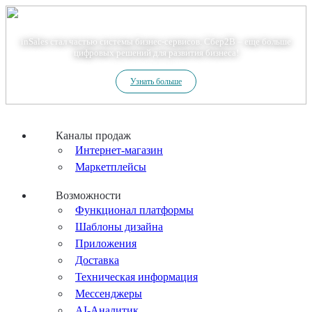
Теперь мы – Сбер2B
inSales стал частью системы бизнес-сервисов. Сбер2В – еще больше
цифровых решений для развития бизнеса!
Узнать больше
Каналы продаж
Интернет-магазин
Маркетплейсы
Возможности
Функционал платформы
Шаблоны дизайна
Приложения
Доставка
Техническая информация
Мессенджеры
AI-Аналитик