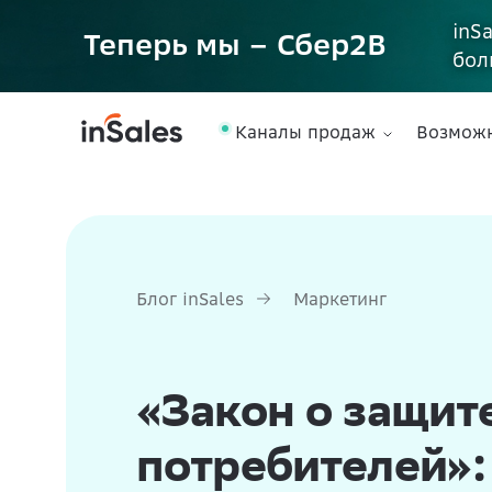
inS
Теперь мы – Сбер2B
бол
Каналы продаж
Возмож
Блог inSales
Маркетинг
«Закон о защит
потребителей»: