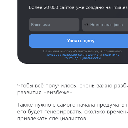
Более 20 000 сайтов уже создано на inSales
Нажимая кнопку «Узнать цену», я принимаю
пользовательское соглашение
и
политику
конфиденциальности
Чтобы всё получилось, очень важно разб
развития неизбежен.
Также нужно с самого начала продумать н
его будет генерировать, сколько времени
привлекать специалистов.