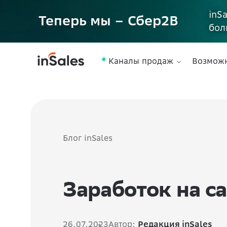
inS
Теперь мы – Сбер2B
бол
Каналы продаж
Возмож
Блог inSales
Заработок на с
26.07.2023
Автор:
Редакция inSales