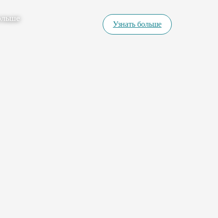
ольше
Узнать больше
Вход
Заказы
Товары
Аналитика
Клиенты
Диалоги
Настройки
Счета и оплата
Помощь
Выйти