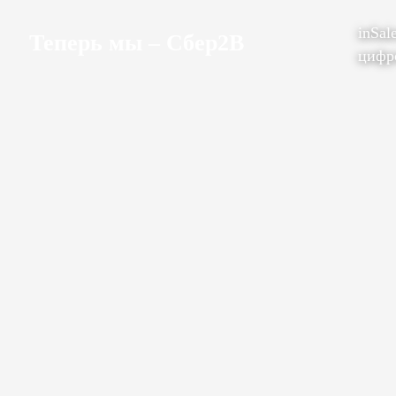
inSal
Теперь мы – Сбер2B
цифр
Каналы продаж
Интернет-магазин
Маркетплейсы
Возможности
Функционал платформы
Шаблоны дизайна
Приложения
Доставка
Техническая информация
Мессенджеры
AI-Аналитик