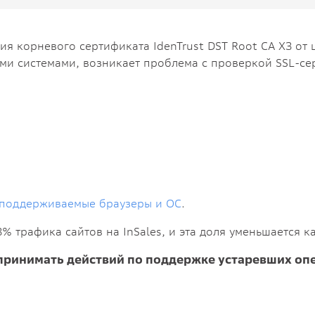
ия корневого сертификата IdenTrust DST Root CA X3 от це
ми системами, возникает проблема с проверкой SSL-се
поддерживаемые браузеры и ОС
.
% трафика сайтов на InSales, и эта доля уменьшается к
дпринимать действий по поддержке устаревших оп