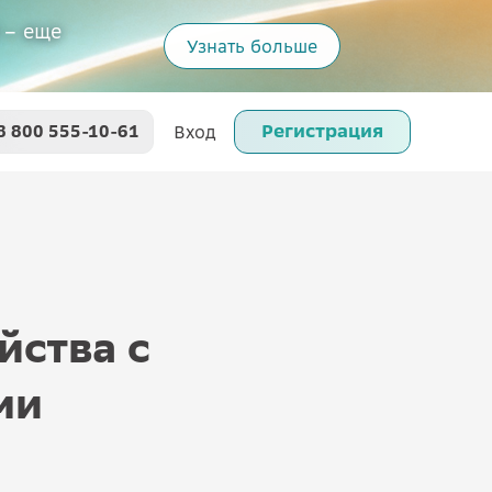
 – еще
Узнать больше
Регистрация
8 800 555-10-61
Вход
йства с
ми