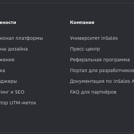
жности
Компания
ионал платформы
Университет inSales
ны дизайна
Пресс-центр
жения
Реферальная программа
ка
Портал для разработчико
нджеры
Документация по inSales 
инг и SEO
FAQ для партнёров
атор UTM-меток